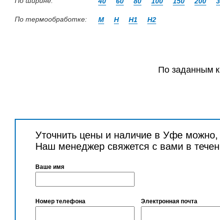
По ширине:
40
60
80
100
150
200
3
По термообработке:
М
Н
Н1
Н2
По заданным к
Уточнить цены и наличие в Уфе можно,
Наш менеджер свяжется с вами в течен
Ваше имя
Номер телефона
Электронная почта