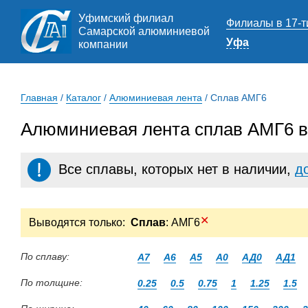
Уфимский филиал
Филиалы в 17-т
Самарской алюминиевой
Уфа
компании
Главная
/
Каталог
/
Алюминиевая лента
/
Сплав АМГ6
Алюминиевая лента сплав АМГ6 
Все сплавы, которых нет в наличии,
д
✕
Выводятся только:
Сплав
: АМГ6
По сплаву:
А7
А6
А5
А0
АД0
АД1
По толщине:
0.25
0.5
0.75
1
1.25
1.5