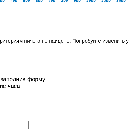
00
400
500
600
700
800
900
1000
1200
1500
ритериям ничего не найдено. Попробуйте изменить у
 заполнив форму.
ие часа