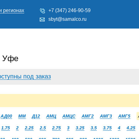
и регионах
+7 (347) 246-90-59
sbyt@samalco.ru
в Уфе
оступны под заказ
АД00
ММ
Д12
АМЦ
АМЦС
АМГ2
АМГ3
АМГ5
1.75
2
2.25
2.5
2.75
3
3.25
3.5
3.75
4
4.25