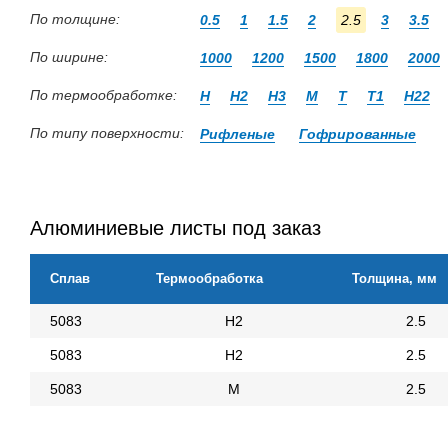
По толщине:
0.5
1
1.5
2
2.5
3
3.5
По ширине:
1000
1200
1500
1800
2000
По термообработке:
Н
Н2
Н3
М
Т
Т1
Н22
По типу поверхности:
Рифленые
Гофрированные
Алюминиевые листы под заказ
Сплав
Термообработка
Толщина, мм
5083
Н2
2.5
5083
Н2
2.5
5083
М
2.5