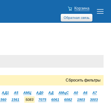
Корзина
Обратная связь
Сбросить фильтры
АД1
А5
АМЦ
АД0
АД
АМцС
А0
А6
А7
1560
1561
5083
7075
6061
6082
1903
3003