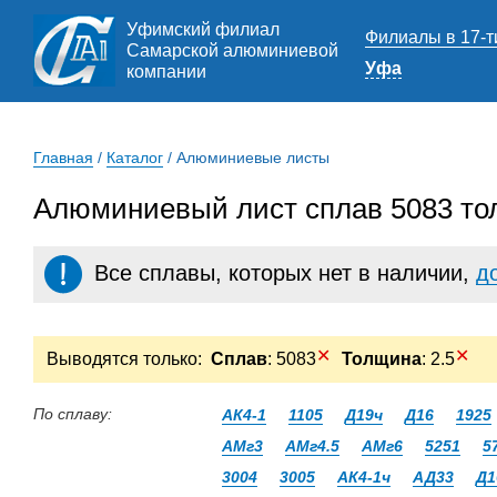
Уфимский филиал
Филиалы в 17-т
Самарской алюминиевой
Уфа
компании
Главная
/
Каталог
/
Алюминиевые листы
Алюминиевый лист сплав 5083 то
Все сплавы, которых нет в наличии,
д
✕
✕
Выводятся только:
Сплав
: 5083
Толщина
: 2.5
По сплаву:
АК4-1
1105
Д19ч
Д16
1925
АМг3
АМг4.5
АМг6
5251
5
3004
3005
АК4-1ч
АД33
Д1