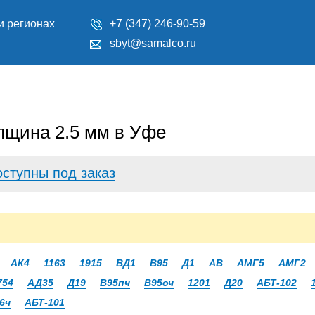
и регионах
+7 (347) 246-90-59
sbyt@samalco.ru
лщина 2.5 мм в Уфе
оступны под заказ
АК4
1163
1915
ВД1
В95
Д1
АВ
АМГ5
АМГ2
754
АД35
Д19
В95пч
В95оч
1201
Д20
АБТ-102
6ч
АБТ-101